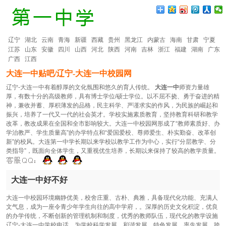
辽宁
湖北
云南
青海
新疆
西藏
贵州
黑龙江
内蒙古
海南
甘肃
宁夏
江苏
山东
安徽
四川
山西
河北
陕西
河南
吉林
浙江
福建
湖南
广东
广西
江西
大连一中贴吧/辽宁-大连一中校园网
辽宁-大连一中有着醇厚的文化氛围和悠久的育人传统。
大连一中
师资力量雄
厚，有数十分的高级教师，具有博士学位/硕士学位。以不屈不挠、勇于奋进的精
神，兼收并蓄、厚积薄发的品格，民主科学、严谨求实的作风，为民族的崛起和
振兴，培养了一代又一代的社会英才。学校实施素质教育，坚持教育科研和教学
改革，教改成果在全国和全市影响较大。大连一中校园网形成了“教师素质好、办
学治教严、学生质量高”的办学特点和“爱国爱校、尊师爱生、朴实勤奋、改革创
新”的校风。大连第一中学长期以来学校以教学工作为中心，实行“分层教学、分
类指导”，既面向全体学生，又重视优生培养，长期以来保持了较高的教学质量。
大连一中好不好
大连一中校园环境幽静优美，校舍庄重、古朴、典雅，具备现代化功能、充满人
文气息，成为一座令青少年学生向往的高中学府，。深厚的历史文化积淀，优良
的办学传统，不断创新的管理机制和制度，优秀的教师队伍，现代化的教学设施
辽宁-大连一中学校电话，为学校科学发展，和谐发展，特色发展，率先发展，跨