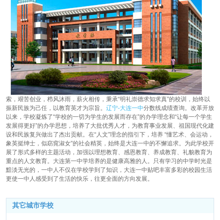
索，艰苦创业，栉风沐雨，薪火相传，秉承“明礼崇德求知求真”的校训，始终以
振新民族为己任，以教育英才为宗旨。
辽宁-大连一中
分数线成绩查询。改革开放
以来，学校凝炼了“学校的一切为学生的发展而存在”的办学理念和“让每一个学生
发展得更好”的办学思想，培养了大批优秀人才，为教育事业发展、祖国现代化建
设和民族复兴做出了杰出贡献。在“人文”理念的指引下，培养 “懂艺术、会运动，
象英挺绅士，似窈窕淑女”的社会精英，始终是大连一中的不懈追求。为此学校开
展了形式多样的主题活动，加强以理想教育、感恩教育、养成教育、礼貌教育为
重点的人文教育。大连第一中学培养的是健康高雅的人。只有学习的中学时光是
黯淡无光的，一中人不仅在学校学到了知识，大连一中贴吧丰富多彩的校园生活
更使一中人感受到了生活的快乐，往更全面的方向发展。
其它城市学校