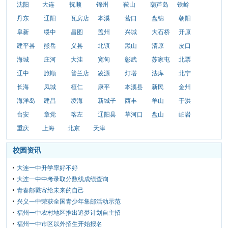
沈阳
大连
抚顺
锦州
鞍山
葫芦岛
铁岭
丹东
辽阳
瓦房店
本溪
营口
盘锦
朝阳
阜新
绥中
昌图
盖州
兴城
大石桥
开原
建平县
熊岳
义县
北镇
黑山
清原
皮口
海城
庄河
大洼
宽甸
彰武
苏家屯
北票
辽中
旅顺
普兰店
凌源
灯塔
法库
北宁
长海
凤城
桓仁
康平
本溪县
新民
金州
海洋岛
建昌
凌海
新城子
西丰
羊山
于洪
台安
章党
喀左
辽阳县
草河口
盘山
岫岩
重庆
上海
北京
天津
校园资讯
大连一中升学率好不好
大连一中中考录取分数线成绩查询
青春邮戳寄给未来的自己
兴义一中荣获全国青少年集邮活动示范
福州一中农村地区推出追梦计划自主招
福州一中市区以外招生开始报名