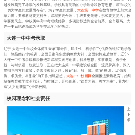
越发展奠定了雄厚的发展基础。学校具有明确的办学理念和教育思想，即“学校的
一切为学生的发展而存在”。为了学生的发展，
大连第一中学
在教育教学上加大改
革力度，要求教材要更科学，课程要更合理，手段要更先进，形式要更灵活，教
学要更民主。学校历年高中考成绩优异，多项指标达到全省前茅、全市最高。大
连一中贴吧逐渐成为学生交流学习的热点。
大连一中中考录取
辽宁-大连一中学校全体师生秉承“革命性、民主性、科学性”的优良传统和“勤学致
知，敦品励行”的校训，全面贯彻落实党的教育方针，全面实施素质教育，辽宁-
大连一中中考录取积极推进新课程实践与创新，解放思想，实事求是，勇于创
新，与时俱进，锐意进取，正在把大连第一中学建设成全国一流品牌高中。深入
贯彻党的方针政策，走素质教育之路，谨记“勤、毅、诚、敏”的校训，以“强素
质、求质量、树形象”为工作指导思想，
大连一中校园网
全面推进素质教育，始终
站在教育教学改革前沿，与时俱进，开拓创新，“德育为首、教学为主”，着力打
造“人文创新型”的全新校园。
校园理念和社会责任
上
下
求