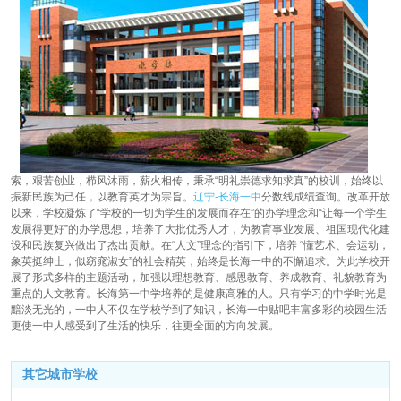
索，艰苦创业，栉风沐雨，薪火相传，秉承“明礼崇德求知求真”的校训，始终以
振新民族为己任，以教育英才为宗旨。
辽宁-长海一中
分数线成绩查询。改革开放
以来，学校凝炼了“学校的一切为学生的发展而存在”的办学理念和“让每一个学生
发展得更好”的办学思想，培养了大批优秀人才，为教育事业发展、祖国现代化建
设和民族复兴做出了杰出贡献。在“人文”理念的指引下，培养 “懂艺术、会运动，
象英挺绅士，似窈窕淑女”的社会精英，始终是长海一中的不懈追求。为此学校开
展了形式多样的主题活动，加强以理想教育、感恩教育、养成教育、礼貌教育为
重点的人文教育。长海第一中学培养的是健康高雅的人。只有学习的中学时光是
黯淡无光的，一中人不仅在学校学到了知识，长海一中贴吧丰富多彩的校园生活
更使一中人感受到了生活的快乐，往更全面的方向发展。
其它城市学校