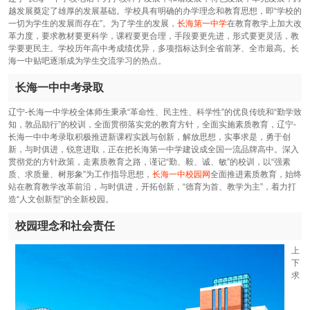
越发展奠定了雄厚的发展基础。学校具有明确的办学理念和教育思想，即“学校的
一切为学生的发展而存在”。为了学生的发展，
长海第一中学
在教育教学上加大改
革力度，要求教材要更科学，课程要更合理，手段要更先进，形式要更灵活，教
学要更民主。学校历年高中考成绩优异，多项指标达到全省前茅、全市最高。长
海一中贴吧逐渐成为学生交流学习的热点。
长海一中中考录取
辽宁-长海一中学校全体师生秉承“革命性、民主性、科学性”的优良传统和“勤学致
知，敦品励行”的校训，全面贯彻落实党的教育方针，全面实施素质教育，辽宁-
长海一中中考录取积极推进新课程实践与创新，解放思想，实事求是，勇于创
新，与时俱进，锐意进取，正在把长海第一中学建设成全国一流品牌高中。深入
贯彻党的方针政策，走素质教育之路，谨记“勤、毅、诚、敏”的校训，以“强素
质、求质量、树形象”为工作指导思想，
长海一中校园网
全面推进素质教育，始终
站在教育教学改革前沿，与时俱进，开拓创新，“德育为首、教学为主”，着力打
造“人文创新型”的全新校园。
校园理念和社会责任
上
下
求