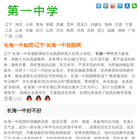
辽宁
湖北
云南
青海
新疆
西藏
贵州
黑龙江
内蒙古
海南
甘肃
宁夏
江苏
山东
安徽
四川
山西
河北
陕西
河南
吉林
浙江
福建
湖南
广东
广西
江西
长海一中贴吧/辽宁-长海一中校园网
辽宁-长海一中有着醇厚的文化氛围和悠久的育人传统。
长海一中
师资力量雄
厚，有数十分的高级教师，具有博士学位/硕士学位。以不屈不挠、勇于奋进的精
神，兼收并蓄、厚积薄发的品格，民主科学、严谨求实的作风，为民族的崛起和
振兴，培养了一代又一代的社会英才。学校实施素质教育，坚持教育科研和教学
改革，教改成果在全国和全市影响较大。长海一中校园网形成了“教师素质好、办
学治教严、学生质量高”的办学特点和“爱国爱校、尊师爱生、朴实勤奋、改革创
新”的校风。长海第一中学长期以来学校以教学工作为中心，实行“分层教学、分
类指导”，既面向全体学生，又重视优生培养，长期以来保持了较高的教学质量。
长海一中好不好
长海一中校园环境幽静优美，校舍庄重、古朴、典雅，具备现代化功能、充满人
文气息，成为一座令青少年学生向往的高中学府，。深厚的历史文化积淀，优良
的办学传统，不断创新的管理机制和制度，优秀的教师队伍，现代化的教学设施
辽宁-长海一中学校电话，为学校科学发展，和谐发展，特色发展，率先发展，跨