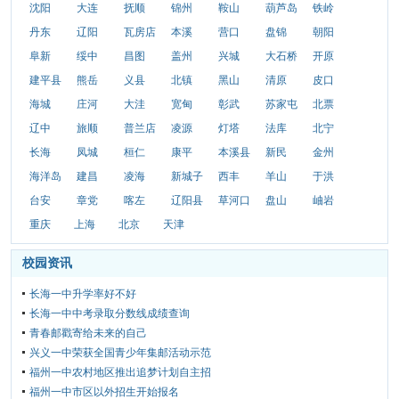
沈阳
大连
抚顺
锦州
鞍山
葫芦岛
铁岭
丹东
辽阳
瓦房店
本溪
营口
盘锦
朝阳
阜新
绥中
昌图
盖州
兴城
大石桥
开原
建平县
熊岳
义县
北镇
黑山
清原
皮口
海城
庄河
大洼
宽甸
彰武
苏家屯
北票
辽中
旅顺
普兰店
凌源
灯塔
法库
北宁
长海
凤城
桓仁
康平
本溪县
新民
金州
海洋岛
建昌
凌海
新城子
西丰
羊山
于洪
台安
章党
喀左
辽阳县
草河口
盘山
岫岩
重庆
上海
北京
天津
校园资讯
长海一中升学率好不好
长海一中中考录取分数线成绩查询
青春邮戳寄给未来的自己
兴义一中荣获全国青少年集邮活动示范
福州一中农村地区推出追梦计划自主招
福州一中市区以外招生开始报名