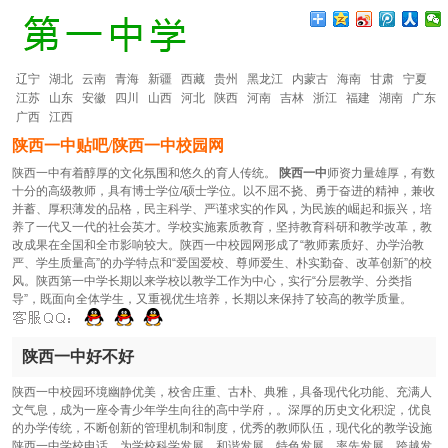
辽宁
湖北
云南
青海
新疆
西藏
贵州
黑龙江
内蒙古
海南
甘肃
宁夏
江苏
山东
安徽
四川
山西
河北
陕西
河南
吉林
浙江
福建
湖南
广东
广西
江西
陕西一中贴吧/陕西一中校园网
陕西一中有着醇厚的文化氛围和悠久的育人传统。
陕西一中
师资力量雄厚，有数
十分的高级教师，具有博士学位/硕士学位。以不屈不挠、勇于奋进的精神，兼收
并蓄、厚积薄发的品格，民主科学、严谨求实的作风，为民族的崛起和振兴，培
养了一代又一代的社会英才。学校实施素质教育，坚持教育科研和教学改革，教
改成果在全国和全市影响较大。陕西一中校园网形成了“教师素质好、办学治教
严、学生质量高”的办学特点和“爱国爱校、尊师爱生、朴实勤奋、改革创新”的校
风。陕西第一中学长期以来学校以教学工作为中心，实行“分层教学、分类指
导”，既面向全体学生，又重视优生培养，长期以来保持了较高的教学质量。
陕西一中好不好
陕西一中校园环境幽静优美，校舍庄重、古朴、典雅，具备现代化功能、充满人
文气息，成为一座令青少年学生向往的高中学府，。深厚的历史文化积淀，优良
的办学传统，不断创新的管理机制和制度，优秀的教师队伍，现代化的教学设施
陕西一中学校电话，为学校科学发展，和谐发展，特色发展，率先发展，跨越发