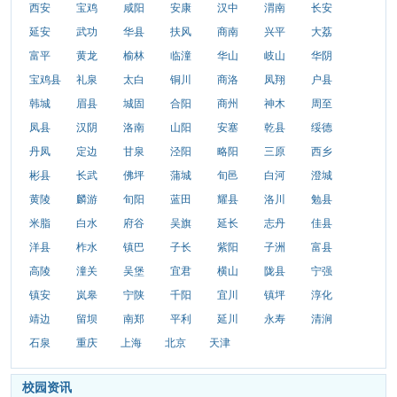
西安
宝鸡
咸阳
安康
汉中
渭南
长安
延安
武功
华县
扶风
商南
兴平
大荔
富平
黄龙
榆林
临潼
华山
岐山
华阴
宝鸡县
礼泉
太白
铜川
商洛
凤翔
户县
韩城
眉县
城固
合阳
商州
神木
周至
凤县
汉阴
洛南
山阳
安塞
乾县
绥德
丹凤
定边
甘泉
泾阳
略阳
三原
西乡
彬县
长武
佛坪
蒲城
旬邑
白河
澄城
黄陵
麟游
旬阳
蓝田
耀县
洛川
勉县
米脂
白水
府谷
吴旗
延长
志丹
佳县
洋县
柞水
镇巴
子长
紫阳
子洲
富县
高陵
潼关
吴堡
宜君
横山
陇县
宁强
镇安
岚皋
宁陕
千阳
宜川
镇坪
淳化
靖边
留坝
南郑
平利
延川
永寿
清涧
石泉
重庆
上海
北京
天津
校园资讯