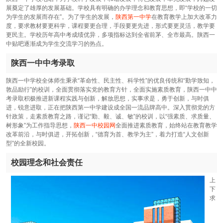
展奠定了雄厚的发展基础。学校具有明确的办学理念和教育思想，即“学校的一切
为学生的发展而存在”。为了学生的发展，
陕西第一中学
在教育教学上加大改革力
度，要求教材要更科学，课程要更合理，手段要更先进，形式要更灵活，教学要
更民主。学校历年高中考成绩优异，多项指标达到全省前茅、全市最高。陕西一
中贴吧逐渐成为学生交流学习的热点。
陕西一中中考录取
陕西一中学校全体师生秉承“革命性、民主性、科学性”的优良传统和“勤学致知，
敦品励行”的校训，全面贯彻落实党的教育方针，全面实施素质教育，陕西一中中
考录取积极推进新课程实践与创新，解放思想，实事求是，勇于创新，与时俱
进，锐意进取，正在把陕西第一中学建设成全国一流品牌高中。深入贯彻党的方
针政策，走素质教育之路，谨记“勤、毅、诚、敏”的校训，以“强素质、求质量、
树形象”为工作指导思想，
陕西一中校园网
全面推进素质教育，始终站在教育教学
改革前沿，与时俱进，开拓创新，“德育为首、教学为主”，着力打造“人文创新
型”的全新校园。
校园理念和社会责任
上
下
求