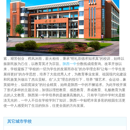
索，艰苦创业，栉风沐雨，薪火相传，秉承“明礼崇德求知求真”的校训，始终以
振新民族为己任，以教育英才为宗旨。
陕西一中
分数线成绩查询。改革开放以
来，学校凝炼了“学校的一切为学生的发展而存在”的办学理念和“让每一个学生发
展得更好”的办学思想，培养了大批优秀人才，为教育事业发展、祖国现代化建设
和民族复兴做出了杰出贡献。在“人文”理念的指引下，培养 “懂艺术、会运动，象
英挺绅士，似窈窕淑女”的社会精英，始终是陕西一中的不懈追求。为此学校开展
了形式多样的主题活动，加强以理想教育、感恩教育、养成教育、礼貌教育为重
点的人文教育。陕西第一中学培养的是健康高雅的人。只有学习的中学时光是黯
淡无光的，一中人不仅在学校学到了知识，陕西一中贴吧丰富多彩的校园生活更
使一中人感受到了生活的快乐，往更全面的方向发展。
其它城市学校