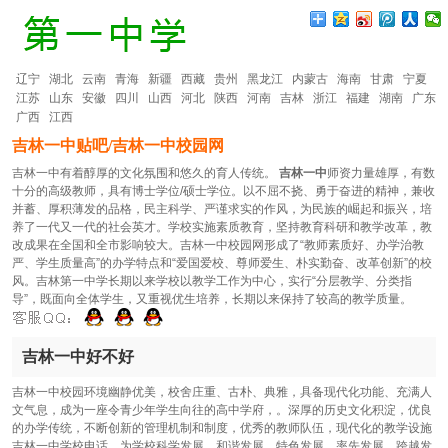
辽宁
湖北
云南
青海
新疆
西藏
贵州
黑龙江
内蒙古
海南
甘肃
宁夏
江苏
山东
安徽
四川
山西
河北
陕西
河南
吉林
浙江
福建
湖南
广东
广西
江西
吉林一中贴吧/吉林一中校园网
吉林一中有着醇厚的文化氛围和悠久的育人传统。
吉林一中
师资力量雄厚，有数
十分的高级教师，具有博士学位/硕士学位。以不屈不挠、勇于奋进的精神，兼收
并蓄、厚积薄发的品格，民主科学、严谨求实的作风，为民族的崛起和振兴，培
养了一代又一代的社会英才。学校实施素质教育，坚持教育科研和教学改革，教
改成果在全国和全市影响较大。吉林一中校园网形成了“教师素质好、办学治教
严、学生质量高”的办学特点和“爱国爱校、尊师爱生、朴实勤奋、改革创新”的校
风。吉林第一中学长期以来学校以教学工作为中心，实行“分层教学、分类指
导”，既面向全体学生，又重视优生培养，长期以来保持了较高的教学质量。
吉林一中好不好
吉林一中校园环境幽静优美，校舍庄重、古朴、典雅，具备现代化功能、充满人
文气息，成为一座令青少年学生向往的高中学府，。深厚的历史文化积淀，优良
的办学传统，不断创新的管理机制和制度，优秀的教师队伍，现代化的教学设施
吉林一中学校电话，为学校科学发展，和谐发展，特色发展，率先发展，跨越发