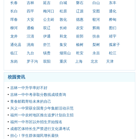
长春
吉林
延吉
白城
磐石
白山
东丰
长白
四平
梅河口
松原
辽源
安图
通化
珲春
大安
公主岭
敦化
德惠
蛟河
桦甸
柳河
通榆
双辽
长岭
农安
辉南
图们
龙井
汪清
伊通
和龙
前郭
扶余
靖宇
通化县
洮南
舒兰
集安
榆树
梨树
孤家子
临江
九台
镇赉
烟筒山
乾安
永吉
松江
东岗
罗子沟
双阳
重庆
上海
北京
天津
校园资讯
吉林一中升学率好不好
吉林一中中考录取分数线成绩查询
青春邮戳寄给未来的自己
兴义一中荣获全国青少年集邮活动示范
福州一中农村地区推出追梦计划自主招
福州一中市区以外招生开始报名
成都艺体特长生严禁进行文化课考试
担心！学生群体烟民增长最快