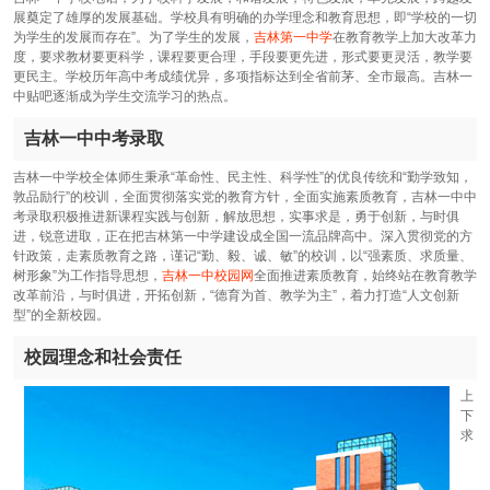
展奠定了雄厚的发展基础。学校具有明确的办学理念和教育思想，即“学校的一切
为学生的发展而存在”。为了学生的发展，
吉林第一中学
在教育教学上加大改革力
度，要求教材要更科学，课程要更合理，手段要更先进，形式要更灵活，教学要
更民主。学校历年高中考成绩优异，多项指标达到全省前茅、全市最高。吉林一
中贴吧逐渐成为学生交流学习的热点。
吉林一中中考录取
吉林一中学校全体师生秉承“革命性、民主性、科学性”的优良传统和“勤学致知，
敦品励行”的校训，全面贯彻落实党的教育方针，全面实施素质教育，吉林一中中
考录取积极推进新课程实践与创新，解放思想，实事求是，勇于创新，与时俱
进，锐意进取，正在把吉林第一中学建设成全国一流品牌高中。深入贯彻党的方
针政策，走素质教育之路，谨记“勤、毅、诚、敏”的校训，以“强素质、求质量、
树形象”为工作指导思想，
吉林一中校园网
全面推进素质教育，始终站在教育教学
改革前沿，与时俱进，开拓创新，“德育为首、教学为主”，着力打造“人文创新
型”的全新校园。
校园理念和社会责任
上
下
求