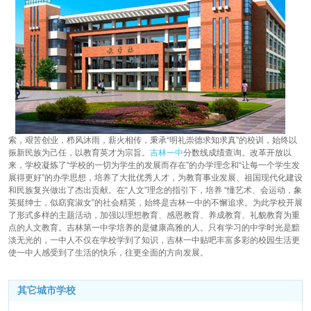
索，艰苦创业，栉风沐雨，薪火相传，秉承“明礼崇德求知求真”的校训，始终以
振新民族为己任，以教育英才为宗旨。
吉林一中
分数线成绩查询。改革开放以
来，学校凝炼了“学校的一切为学生的发展而存在”的办学理念和“让每一个学生发
展得更好”的办学思想，培养了大批优秀人才，为教育事业发展、祖国现代化建设
和民族复兴做出了杰出贡献。在“人文”理念的指引下，培养 “懂艺术、会运动，象
英挺绅士，似窈窕淑女”的社会精英，始终是吉林一中的不懈追求。为此学校开展
了形式多样的主题活动，加强以理想教育、感恩教育、养成教育、礼貌教育为重
点的人文教育。吉林第一中学培养的是健康高雅的人。只有学习的中学时光是黯
淡无光的，一中人不仅在学校学到了知识，吉林一中贴吧丰富多彩的校园生活更
使一中人感受到了生活的快乐，往更全面的方向发展。
其它城市学校